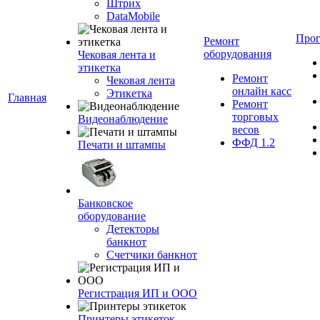
Штрих
DataMobile
Про
Ремонт
оборудования
Чековая лента и
этикетка
Ремонт
Чековая лента
онлайн касс
Этикетка
Главная
Ремонт
торговых
Видеонаблюдение
весов
ФФД 1.2
Печати и штампы
Банковское
оборудование
Детекторы
банкнот
Счетчики банкнот
Регистрация ИП и ООО
Принтеры этикеток