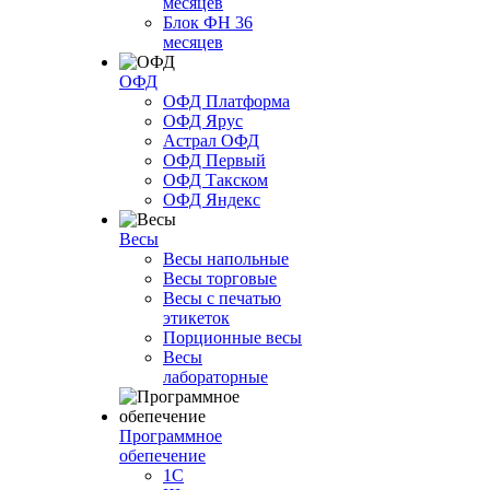
месяцев
Блок ФН 36
месяцев
ОФД
ОФД Платформа
ОФД Ярус
Астрал ОФД
ОФД Первый
ОФД Такском
ОФД Яндекс
Весы
Весы напольные
Весы торговые
Весы с печатью
этикеток
Порционные весы
Весы
лабораторные
Программное
обепечение
1С