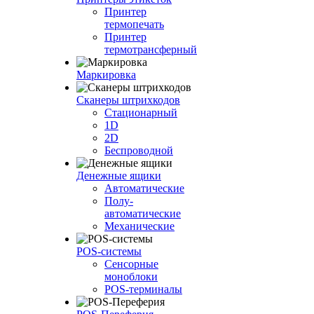
Принтер
термопечать
Принтер
термотрансферный
Маркировка
Сканеры штрихкодов
Стационарный
1D
2D
Беспроводной
Денежные ящики
Автоматические
Полу-
автоматические
Механические
POS-системы
Сенсорные
моноблоки
POS-терминалы