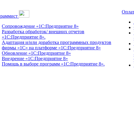
Оплат
граммист
Сопровождение «1С:Предприятие 8»
Разработка обработок/ внешних отчетов
«1С:Предприятие 8».
Адаптация и/или доработка программных продуктов
фирмы «1С» на платформе «1С:Предприятие 8»
Обновление «1С:Предприятие 8»
Внедрение «1С:Предприятие 8»
Помощь в выборе программ «1С:Предприятие 8».