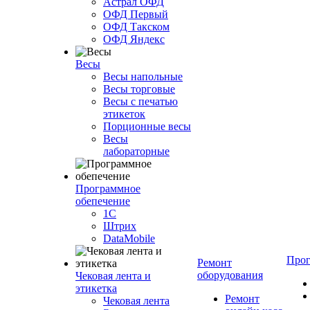
Астрал ОФД
ОФД Первый
ОФД Такском
ОФД Яндекс
Весы
Весы напольные
Весы торговые
Весы с печатью
этикеток
Порционные весы
Весы
лабораторные
Программное
обепечение
1С
Штрих
DataMobile
Про
Ремонт
оборудования
Чековая лента и
этикетка
Ремонт
Чековая лента