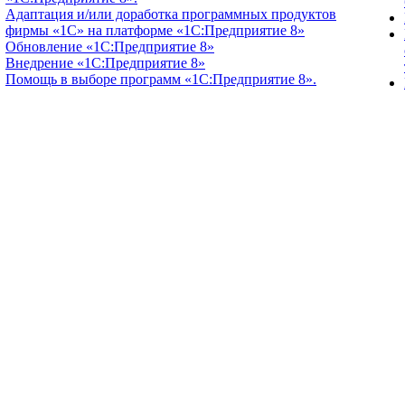
Адаптация и/или доработка программных продуктов
фирмы «1С» на платформе «1С:Предприятие 8»
Обновление «1С:Предприятие 8»
Внедрение «1С:Предприятие 8»
Помощь в выборе программ «1С:Предприятие 8».