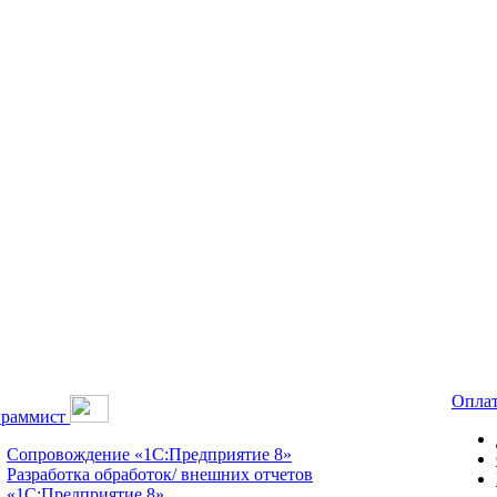
Оплат
граммист
Сопровождение «1С:Предприятие 8»
Разработка обработок/ внешних отчетов
«1С:Предприятие 8».