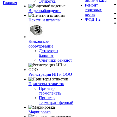
онлайн касс
Этикетка
Главная
Ремонт
торговых
Видеонаблюдение
весов
ФФД 1.2
Печати и штампы
Банковское
оборудование
Детекторы
банкнот
Счетчики банкнот
Регистрация ИП и ООО
Принтеры этикеток
Принтер
термопечать
Принтер
термотрансферный
Маркировка