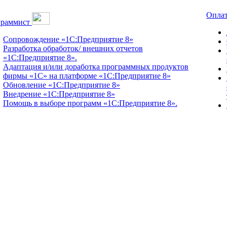
Оплат
граммист
Сопровождение «1С:Предприятие 8»
Разработка обработок/ внешних отчетов
«1С:Предприятие 8».
Адаптация и/или доработка программных продуктов
фирмы «1С» на платформе «1С:Предприятие 8»
Обновление «1С:Предприятие 8»
Внедрение «1С:Предприятие 8»
Помощь в выборе программ «1С:Предприятие 8».