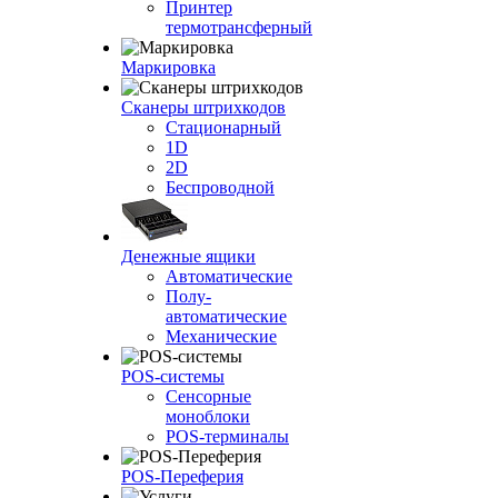
Принтер
термотрансферный
Маркировка
Сканеры штрихкодов
Стационарный
1D
2D
Беспроводной
Денежные ящики
Автоматические
Полу-
автоматические
Механические
POS-системы
Сенсорные
моноблоки
POS-терминалы
POS-Переферия