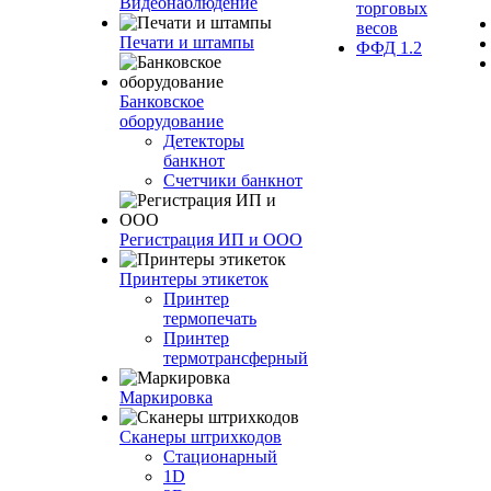
Видеонаблюдение
торговых
весов
Печати и штампы
ФФД 1.2
Банковское
оборудование
Детекторы
банкнот
Счетчики банкнот
Регистрация ИП и ООО
Принтеры этикеток
Принтер
термопечать
Принтер
термотрансферный
Маркировка
Сканеры штрихкодов
Стационарный
1D