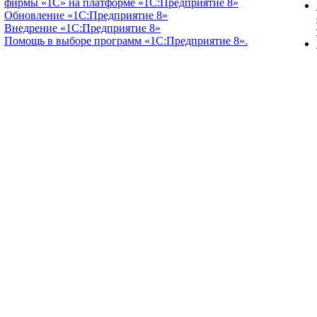
фирмы «1С» на платформе «1С:Предприятие 8»
Обновление «1С:Предприятие 8»
Внедрение «1С:Предприятие 8»
Помощь в выборе программ «1С:Предприятие 8».