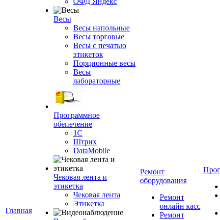
ОФД Яндекс
Весы
Весы напольные
Весы торговые
Весы с печатью
этикеток
Порционные весы
Весы
лабораторные
Программное
обепечение
1С
Штрих
DataMobile
Про
Ремонт
Чековая лента и
оборудования
этикетка
Чековая лента
Ремонт
Этикетка
онлайн касс
Главная
Ремонт