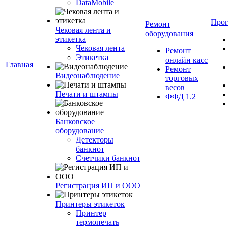
DataMobile
Про
Ремонт
Чековая лента и
оборудования
этикетка
Чековая лента
Ремонт
Этикетка
онлайн касс
Главная
Ремонт
Видеонаблюдение
торговых
весов
Печати и штампы
ФФД 1.2
Банковское
оборудование
Детекторы
банкнот
Счетчики банкнот
Регистрация ИП и ООО
Принтеры этикеток
Принтер
термопечать