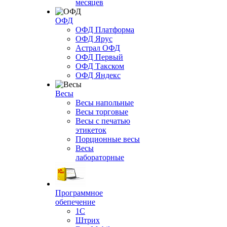
месяцев
ОФД
ОФД Платформа
ОФД Ярус
Астрал ОФД
ОФД Первый
ОФД Такском
ОФД Яндекс
Весы
Весы напольные
Весы торговые
Весы с печатью
этикеток
Порционные весы
Весы
лабораторные
Программное
обепечение
1С
Штрих