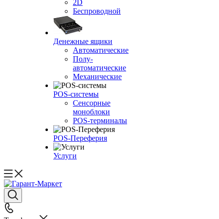
2D
Беспроводной
Денежные ящики
Автоматические
Полу-
автоматические
Механические
POS-системы
Сенсорные
моноблоки
POS-терминалы
POS-Переферия
Услуги