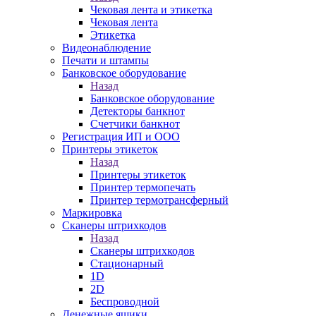
Чековая лента и этикетка
Чековая лента
Этикетка
Видеонаблюдение
Печати и штампы
Банковское оборудование
Назад
Банковское оборудование
Детекторы банкнот
Счетчики банкнот
Регистрация ИП и ООО
Принтеры этикеток
Назад
Принтеры этикеток
Принтер термопечать
Принтер термотрансферный
Маркировка
Сканеры штрихкодов
Назад
Сканеры штрихкодов
Стационарный
1D
2D
Беспроводной
Денежные ящики