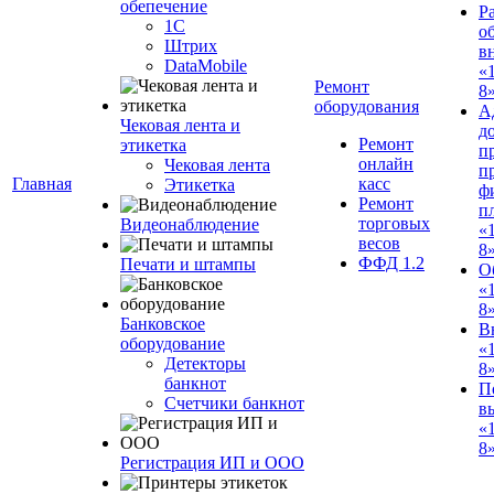
обепечение
Р
1С
о
Штрих
в
DataMobile
«
Ремонт
8»
оборудования
А
Чековая лента и
д
Ремонт
этикетка
п
онлайн
Чековая лента
п
Главная
касс
Этикетка
ф
Ремонт
п
торговых
Видеонаблюдение
«
весов
8
ФФД 1.2
Печати и штампы
О
«
8
Банковское
В
оборудование
«
Детекторы
8
банкнот
П
Счетчики банкнот
в
«
8»
Регистрация ИП и ООО