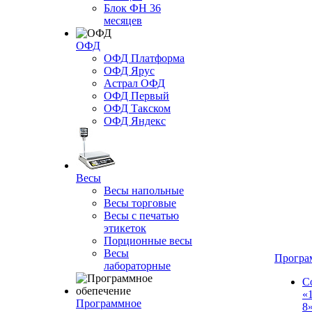
Блок ФН 36
месяцев
ОФД
ОФД Платформа
ОФД Ярус
Астрал ОФД
ОФД Первый
ОФД Такском
ОФД Яндекс
Весы
Весы напольные
Весы торговые
Весы с печатью
этикеток
Порционные весы
Весы
Програ
лабораторные
С
«
Программное
8