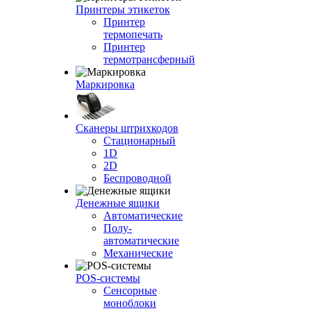
Принтеры этикеток
Принтер
термопечать
Принтер
термотрансферный
Маркировка
Сканеры штрихкодов
Стационарный
1D
2D
Беспроводной
Денежные ящики
Автоматические
Полу-
автоматические
Механические
POS-системы
Сенсорные
моноблоки