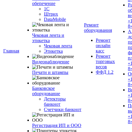
обепечение
Р
1С
о
Штрих
в
DataMobile
«
Ремонт
8»
оборудования
А
Чековая лента и
д
Ремонт
этикетка
п
онлайн
Чековая лента
п
Главная
касс
Этикетка
ф
Ремонт
п
торговых
Видеонаблюдение
«
весов
8
ФФД 1.2
Печати и штампы
О
«
8
Банковское
В
оборудование
«
Детекторы
8
банкнот
П
Счетчики банкнот
в
«
8»
Регистрация ИП и ООО