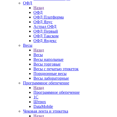
ОФД
Назад
ОФД
ОФД Платформа
ОФД Ярус
Астрал ОФД
ОФД Первый
ОФД Такском
ОФД Яндекс
Весы
Назад
Весы
Весы напольные
Весы торговые
Весы с печатью этикеток
Порционные весы
Весы лабораторные
Программное обепечение
Назад
Программное обепечение
1С
Штрих
DataMobile
Чековая лента и этикетка
Назад