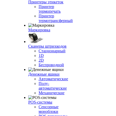
Принтеры этикеток
Принтер
термопечать
Принтер
термотрансферный
Маркировка
Сканеры штрихкодов
Стационарный
1D
2D
Беспроводной
Денежные ящики
Автоматические
Полу-
автоматические
Механические
POS-системы
Сенсорные
моноблоки