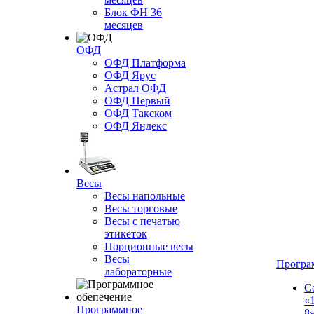
Блок ФН 36
месяцев
ОФД
ОФД Платформа
ОФД Ярус
Астрал ОФД
ОФД Первый
ОФД Такском
ОФД Яндекс
Весы
Весы напольные
Весы торговые
Весы с печатью
этикеток
Порционные весы
Весы
Програ
лабораторные
С
«
Программное
8