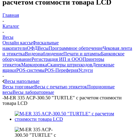
расчетом стоимости товара LCD
Главная
-
Каталог
-
Весы
Онлайн кассы
Фискальные
накопители
ОФД
Весы
Программное обепечение
Чековая лента
и этикетка
Видеонаблюдение
Печати и штампы
Банковское
оборудование
Регистрация ИП и ООО
Принтеры
этикеток
Маркировка
Сканеры штрихкодов
Денежные
ящики
POS-системы
POS-Переферия
Услуги
-
Весы напольные
Весы торговые
Весы с печатью этикеток
Порционные
весы
Весы лабораторные
-
M-ER 335 ACP-300.50 "TURTLE" с расчетом стоимости
товара LCD