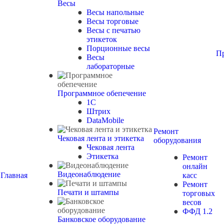
Весы
Весы напольные
Весы торговые
Весы с печатью
этикеток
Порционные весы
П
Весы
лабораторные
Программное обепечение
1С
Штрих
DataMobile
Ремонт
Чековая лента и этикетка
оборудования
Чековая лента
Этикетка
Ремонт
онлайн
Видеонаблюдение
Главная
касс
Ремонт
Печати и штампы
торговых
весов
ФФД 1.2
Банковское оборудование