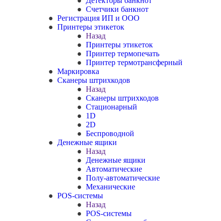
Детекторы банкнот
Счетчики банкнот
Регистрация ИП и ООО
Принтеры этикеток
Назад
Принтеры этикеток
Принтер термопечать
Принтер термотрансферный
Маркировка
Сканеры штрихкодов
Назад
Сканеры штрихкодов
Стационарный
1D
2D
Беспроводной
Денежные ящики
Назад
Денежные ящики
Автоматические
Полу-автоматические
Механические
POS-системы
Назад
POS-системы