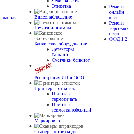
Чековая лента
Этикетка
Ремонт
онлайн
Видеонаблюдение
Главная
касс
Ремонт
Печати и штампы
торговых
весов
ФФД 1.2
Банковское оборудование
Детекторы
банкнот
Счетчики банкнот
Регистрация ИП и ООО
Принтеры этикеток
Принтер
термопечать
Принтер
термотрансферный
Маркировка
Сканеры штрихкодов