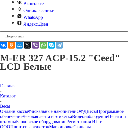
Вконтакте
Одноклассники
WhatsApp
Яндекс.Дзен
Поделиться
M-ER 327 ACP-15.2 "Ceed"
LCD Белые
Главная
-
Каталог
-
Весы
Онлайн кассы
Фискальные накопители
ОФД
Весы
Программное
обепечение
Чековая лента и этикетка
Видеонаблюдение
Печати и
штампы
Банковское оборудование
Регистрация ИП и
ООО
Принтеры этикеток
Маркировка
Сканеры