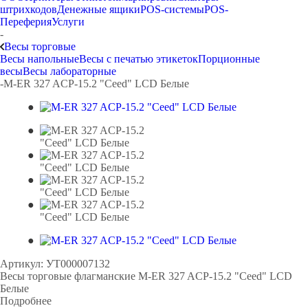
штрихкодов
Денежные ящики
POS-системы
POS-
Переферия
Услуги
-
Весы торговые
Весы напольные
Весы с печатью этикеток
Порционные
весы
Весы лабораторные
-
M-ER 327 ACP-15.2 "Ceed" LCD Белые
Артикул:
УТ000007132
Весы торговые флагманские M-ER 327 ACP-15.2 "Ceed" LCD
Белые
Подробнее