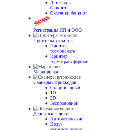
Детекторы
банкнот
Счетчики банкнот
Регистрация ИП и ООО
Принтеры этикеток
Принтер
термопечать
Принтер
термотрансферный
Маркировка
Сканеры штрихкодов
Стационарный
1D
2D
Беспроводной
Денежные ящики
Автоматические
Полу-
автоматические